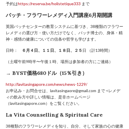
予約は
https://reserva.be/holistetique333
まで
バッチ・フラワーレメディ入門講座6月期開講
英国バッチセンターの教育システムに基づき、38種類のフラワー
レメディの選び方・使い方だけでなく、バッチ博士の、身体・精
神・感情の健康についての信条や哲学も学びます。
日時：
６月４日、１１日、１８日、２５
日 （計13時間）
（土曜午前9時半〜午後１時、場所は参加者の方にご連絡）
→ BYST価格680ドル（15％引き）
http://lavitasingapore.com/news/news-1229/
お申込み・お問合せは、lavitasingaore@gmail.com まで <レメデ
ィの飲み方や詳しい情報は、是非ホームページ
（lavitasingapore.com）をご覧ください。
La Vita Counselling & Spiritual Care
38種類のフラワーレメディを知り、自分、そして家族の心の健康