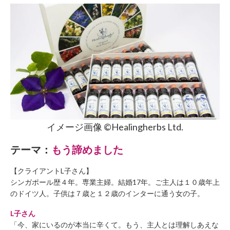
イメージ画像 ©︎Healingherbs Ltd.
テーマ：
もう諦めました
【クライアントL子さん】
シンガポール歴４年。専業主婦。結婚17年。ご主人は１０歳年上
のドイツ人。子供は７歳と１２歳のインターに通う女の子。
L子さん
「今、家にいるのが本当に辛くて。もう、主人とは理解しあえな