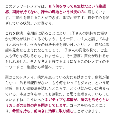
このフラワーレメディは、
もう何をやっても無駄だという絶望
感、期待が持てない、諦めの境地という状況の方に
適していま
す。可能性を信じることができず、希望が持てず、自分で心を閉
ざしている状態。八方塞がり。
これを数滴、定期的に摂ることにより、L子さんの気持ちに穏や
かな変化が現れてくるでしょう。もう一回、ご主人と話してみよ
うと思ったり、何らかの解決手段を思い付いたり、と、自然に希
望を見出せるようになるでしょう。L子さんの変化を見て、ご主
人も何かを感じるかもしれませんし、その態度に変化が現れるか
もしれません。そんな考えも持てるようになるこのレメディのキ
ーワードは、絶望から希望へ、です。
実はこのレメディ、病気を患っている方にも効きます。病気が治
らない、治る可能性がない、もう何をやってもダメだ、という絶
望感、新しい治療法を試したところで、どうせ効かないに決まっ
ている、本当は何をやっても無駄だ、と思う患者さん、いらっし
ゃいますね。こういった
ネガティブな感情が、病気を治そうとい
うカラダの自然の声を閉ざしてします
。ゴースを摂ることによ
り、
希望を持ち、前向きに治療に取り組む
ことができます。