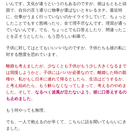
いんです。文化が違うというのもあるのですが、彼はもともと頑
固で、自分の言う通りに物事が運ばないとキレるタチ。最近特
に、仕事がうまく行っていないのかイライラしていて、ちょっと
したことでもすぐ怒鳴ったり。全て理不尽なんです。理屈が通っ
ていないんです。でも、ちょっとでも口答えしたり、間違ったこ
とを正そうとしたら、もう恐ろしい剣幕で。
子供に対してはとてもいいパパなのですが、子供たちも彼の私に
対する態度を恐れています。
離婚も考えましたが、少なくとも子供がもう少し大きくなるまで
は我慢しようかと。子供にはパパが必要なので。離婚した時の親
権や、私がもし日本に連れて帰るとしたら、生活はどうするか、
と考え始めたら、もう解らなくなってしまって、考えるのやめま
した。そして、
なるべく波風が立たないよう、彼に口答えするの
も止めました
。
もう何やっても無理。
でも、一人で抱えるのが辛くて、こちらに話を聞いてもらいにき
ました。