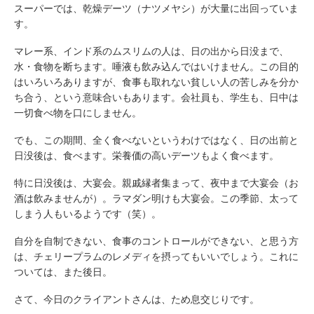
スーパーでは、乾燥デーツ（ナツメヤシ）が大量に出回っていま
す。
マレー系、インド系のムスリムの人は、日の出から日没まで、
水・食物を断ちます。唾液も飲み込んではいけません。この目的
はいろいろありますが、食事も取れない貧しい人の苦しみを分か
ち合う、という意味合いもあります。会社員も、学生も、日中は
一切食べ物を口にしません。
でも、この期間、全く食べないというわけではなく、日の出前と
日没後は、食べます。栄養価の高いデーツもよく食べます。
特に日没後は、大宴会。親戚縁者集まって、夜中まで大宴会（お
酒は飲みませんが）。ラマダン明けも大宴会。この季節、太って
しまう人もいるようです（笑）。
自分を自制できない、食事のコントロールができない、と思う方
は、チェリープラムのレメディを摂ってもいいでしょう。これに
ついては、また後日。
さて、今日のクライアントさんは、ため息交じりです。