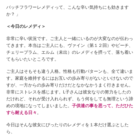
バッチフラワーレメディって、こんな辛い気持ちにも効きます
か？ 」
＜今日のレメディ＞
非常に辛い状況です。ご主人と一緒にいるのが大変なのが伝わっ
てきます。本当はご主人にも、ヴァイン（第１２回）やビーチ、
チェリープラム、エルム（未出）のレメディを摂って、落ち着い
てもらいたいところです。
ご主人はそもそも違う人格。性格も行動パターンも、全て違いま
す。家庭を維持するにはお互いの歩み寄りがないといけないので
すが、一方からの歩み寄りだけだとなかなかうまく行きません。
非常にストレスを感じます。L子さんは彼女なりの努力をしたの
だけれど、それが受け入れられず、もう何をしても無理という諦
めの境地になってしまいました。
子供達の事を思って、ただひた
すら耐える日々
。
今日はそんな彼女にぴったりのレメディを１本だけ選ぶとした
ら、