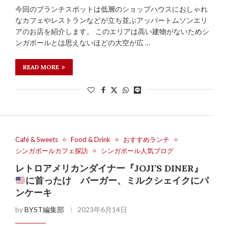
今回のブランチスポットは低層のショップハウスにおしゃれ
なカフェやレストランなどが立ち並ぶアッパートムソンエリ
アのお店を紹介します。 このエリアは高い建物がないためシ
ンガポールとは思えないほどの大空が広 …
READ MORE
Café & Sweets
Food & Drink
おすすめランチ
シンガポールカフェ探訪
シンガポール人気ブログ
レトロアメリカンダイナー『JOJI’S DINER』
に首ったけ バーガー、ミルクシェイクにパ
ンケーキ
by
BYST編集部
2023年6月14日