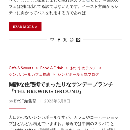
フェは別に隠れてる訳ではないんです。イースト方面からシ
ティに向かってバスを利用する方であれば …
READ MORE
Café & Sweets
Food & Drink
おすすめランチ
シンガポールカフェ探訪
シンガポール人気ブログ
閑静な住宅街でまったりなサンデーブランチ
『THE BREWING GROUND』
by
BYST編集部
2023年5月8日
人口の少ないシンガポールですが、カフェやコーヒーショッ
プはどんどん増えていますね。最近では中国のスタバこと
「luckin coffee（瑞幸咖啡、ラッキンコーヒー）」が上陸し、