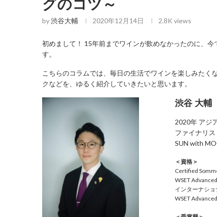
グのコツ～
by
渋谷大輔
2020年12月14日
2.8K
views
初めまして！ 15年前までワインが飲めなかったのに、
す。
こちらのコラムでは、毎日の生活でワインを楽しみたく
クなどを、ゆるく紹介していきたいと思います。
渋谷 大輔
2020年 ア
ファイナリス
SUN with MO
＜資格＞
Certified Somme
WSET Advanced C
インターナショ
WSET Advanced C
＜受賞歴＞