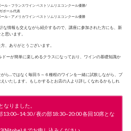
ガポール – フランスワイン ベストソムリエコンクール優勝/
ガポール代表
ガポール – アメリカワイン ベストソムリエコンクール優勝
余計な情報も交えながら紹介するので、講座に参加された方にも、新
なと思います。
た方、ありがとうございます。
ボルドーが簡単に楽しめるクラスになっており、ワインの基礎知識か
ながら…ではなく毎回５～６種程のワインを一緒に試飲しながら、プ
教えいたします。もしかするとお店の人より詳しくなれるかもしれ
席となりました。
:00~14:30 / 夜の部18:30~20:00 各回10席とな
613(Nitobe)までお申し込みください。