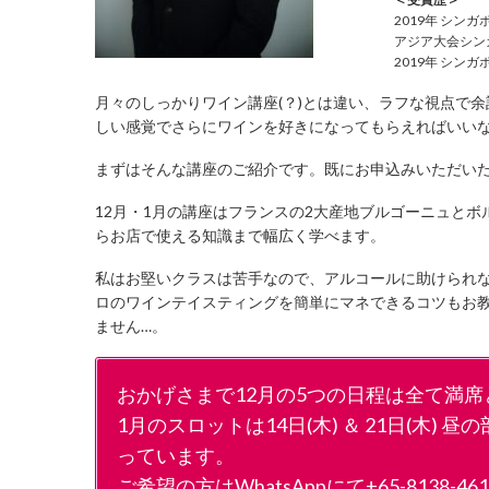
2019年 シン
アジア大会シン
2019年 シン
月々のしっかりワイン講座(？)とは違い、ラフな視点で
しい感覚でさらにワインを好きになってもらえればいい
まずはそんな講座のご紹介です。既にお申込みいただい
12月・1月の講座はフランスの2大産地ブルゴーニュと
らお店で使える知識まで幅広く学べます。
私はお堅いクラスは苦手なので、アルコールに助けられ
ロのワインテイスティングを簡単にマネできるコツもお
ません…。
おかげさまで12月の5つの日程は全て満
1月のスロットは14日(木) ＆ 21日(木) 昼の部13
っています。
ご希望の方はWhatsAppにて+65-8138-4