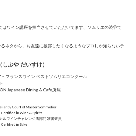
今ではワイン講座を担当させていただいてます、ソムリエの渋谷で
なるネタから、お友達に披露したくなるようなプロしか知らないテ
（しぶや だいすけ）
ジア – フランスワイン ベストソムリエコンクール
ト
ON Japanese Dining & Cafe所属
lier by Court of Master Sommelier
ertified in Wine & Spirits
ナルワインチャレンジ酒部門 准審査員
ertified in Sake