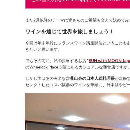
また2月以降のテーマは皆さんのご希望も交えて決めてみ
ワインを通じて世界を旅しましょう！
今回は年末年始にフランスワイン講座開催ということも
きたいと思います。
でもその前に、私の担当するお店 “
SUN with MOON Japa
のWheelock Place３階にあるカジュアルな和食店
しかし実はあの有名な
吉兆出身の日本人総料理長
が監修
セレクトしたコスパ抜群のワインを筆頭に、日本酒やビ