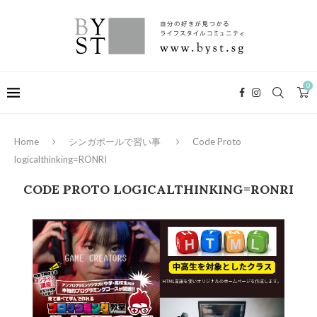
0
Home
シンガポールで習い事
Code Proto
logicalthinking=RONRI
CODE PROTO LOGICALTHINKING=RONRI