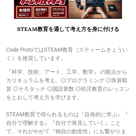
STEAM教育を通して考え方を身に付ける
Code ProtoではSTEAM教育（スティームきょうい
く）
を推奨しています。
『科学、技術、アート、工学、数学』 の観点から
カリキュラムを考え、◎プログラミング ◎珠算暗
算 ◎そろタッチ ◎国語算数 ◎幼児教育のレッスン
をとおして考え方を学びます。
STEAM教育で得られるものは『自発的に学ぶ』『
自分で理解する』『自分で発見していく』こと
で、それがやがて『
独自の創造性』にも繋がりま