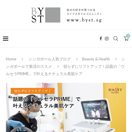
0
Home
シンガポール人気ブログ
Beauty & Health
シ
ンガポールで美活のススメ
切らずにリフトアップ！話題の「ウ
ルセラPRIME」で叶えるナチュラル美肌ケア