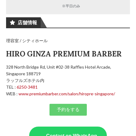
※平日のみ
店舗情報
理容室 / シティホール
HIRO GINZA PREMIUM BARBER
328 North Bridge Rd, Unit #02-38 Raffles Hotel Arcade,
Singapore 188719
ラッフルズホテル内
TEL :
6250-3481
WEB :
www.premiumbarber.com/salon/hiropre-singapore/
予約をする
Contact on WhatsApp