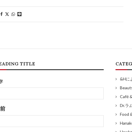
EADING TITLE
CATEG
&Hに
字
Beaut
Café 
Dr.
前
Food &
Han
Hawker