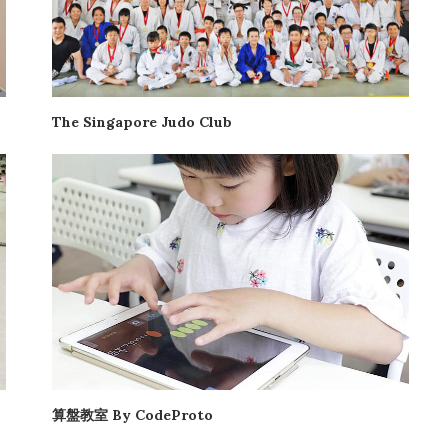
The Singapore Judo Club
算盤教室 By CodeProto