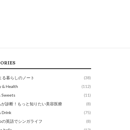
ORIES
よる暮らしのノート
(38)
y & Health
(112)
& Sweets
(11)
ラムが診断！もっと知りたい美容医療
(8)
 Drink
(75)
akoの英語でシンガライフ
(8)
-holic
(12)