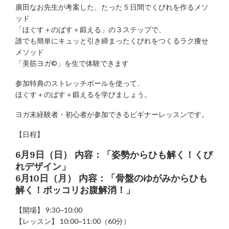
廣田なお先生が考案した、たった５日間でくびれを作るメソ
ッド
「ほぐす＋のばす＋鍛える」の３ステップで、
誰でも簡単にキュッと引き締まったくびれをつくるラク痩せ
メソッド
「美筋ヨガ©︎」を生で体験できます️
参加特典のストレッチボールを使って、
ほぐす＋のばす＋鍛えるを学びましょう。
ヨガ未経験者・初心者が参加できるビギナーレッスンです。
【日程】
6
月
9
日（
日
）
内容：「姿勢からひも解く！くび
れデザイン」
6
月
10
日
（月）
内容：「骨盤のゆがみからひも
解く！ポッコリお腹解消！」
【開場】 9:30~10:00
【レッスン】 10:00~11:00（60分）