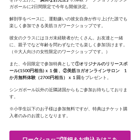
ガポールに2日間限定で今年も開催決定。
解剖学をベースに、運動嫌いの彼女自身が作り上げた誰でも
楽しく参加できる美筋ヨガワークショップです。
彼女のクラスにはヨガ未経験者がたくさん。お友達と一緒
に、親子でなど年齢を問わずなたでも楽しく参加頂けます。
（※大人向けの女性限定のワークショップです。）
また、今回限定で参加特典として
①オリジナルのリリースボ
ール(1500円相当)ｘ１個 、②美筋ヨガオンラインサロン 1
か月無料体験（2700円相当）ｘ１回
をプレゼント。
シンガポール以外の近隣諸国からもご参加お待ちしておりま
す。
※小学生以下のお子様は参加無料ですが、特典はチケット購
入者のみのお渡しとなります。
ワークショップ詳細＆お申込みはこち