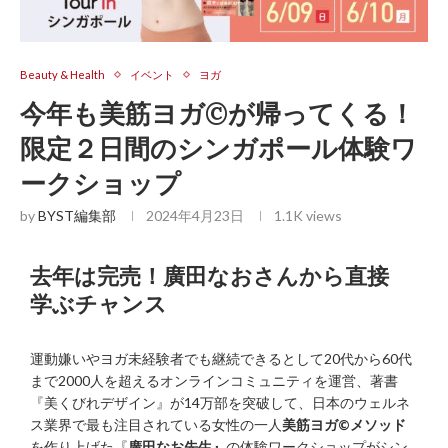
Beauty & Health
イベント
ヨガ
今年も美筋ヨガ©が帰ってくる！
限定２日間のシンガポール体験ワ
ークショップ
by
BYST編集部
2024年4月23日
1.1K
views
去年は完売！廣田なおさんから直接
学ぶチャンス
運動嫌いやヨガ未経験者でも継続できるとして20代から60代
まで2000人を超えるオンラインコミュニティを運営、著書
『美くびれデザイン』が14万部を突破して、日本のウェルネ
ス業界で最も注目されている女性の一人
美筋ヨガ©メソッド
を作り上げた『
廣田なお先生』
の体験ワークショップがシン