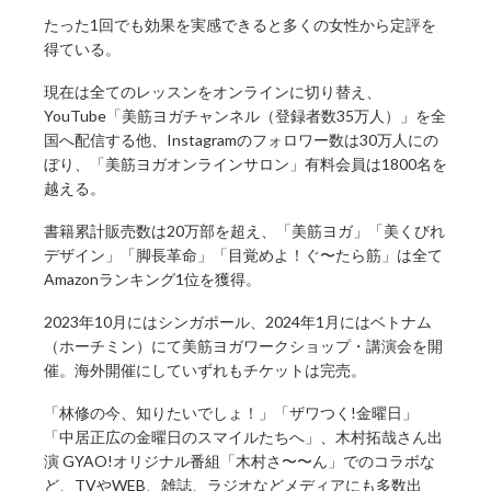
たった1回でも効果を実感できると多くの女性から定評を
得ている。
現在は全てのレッスンをオンラインに切り替え、
YouTube「美筋ヨガチャンネル（登録者数35万人）」を全
国へ配信する他、Instagramのフォロワー数は30万人にの
ぼり、「美筋ヨガオンラインサロン」有料会員は1800名を
越える。
書籍累計販売数は20万部を超え、「美筋ヨガ」「美くびれ
デザイン」「脚長革命」「目覚めよ！ぐ〜たら筋」は全て
Amazonランキング1位を獲得。
2023年10月にはシンガポール、2024年1月にはベトナム
（ホーチミン）にて美筋ヨガワークショップ・講演会を開
催。海外開催にしていずれもチケットは完売。
「林修の今、知りたいでしょ！」「ザワつく!金曜日」
「中居正広の金曜日のスマイルたちへ」、木村拓哉さん出
演 GYAO!オリジナル番組「木村さ〜〜ん」でのコラボな
ど、TVやWEB、雑誌、ラジオなどメディアにも多数出