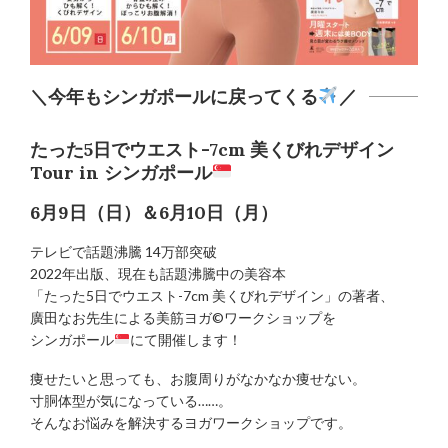
＼今年もシンガポールに戻ってくる
／
たった5日でウエスト-7cm 美くびれデザイン
Tour in シンガポール
6月9日（日）＆
6月10日（月）
テレビで話題沸騰 14万部突破
2022年出版、現在も話題沸騰中の美容本
「たった5日でウエスト-7cm 美くびれデザイン」の著者、
廣田なお先生による美筋ヨガ©︎ワークショップを
シンガポール
にて開催します！
痩せたいと思っても、お腹周りがなかなか痩せない。
寸胴体型が気になっている……。
そんなお悩みを解決するヨガワークショップです。