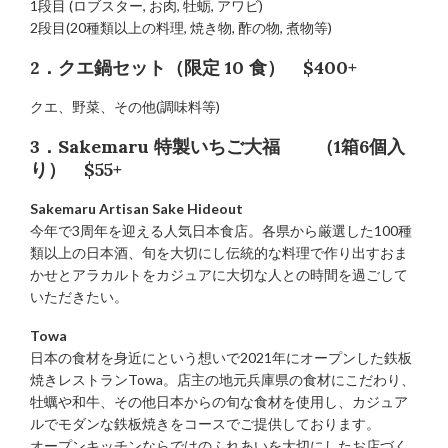
1段目 (ロブスター, お肉, 牡蛎, アワビ)
2段目(20種類以上の料理, 焼き物, 酢の物, 煮物等)
2．クエ鍋セット（限定 10 食） $400+
クエ、野菜、その他(調味料等)
3．Sakemaru 特製いちご大福 （1箱6個入
り） $55+
Sakemaru Artisan Sake Hideout
今年で3周年を迎える人気日本食店。各県から厳選した100種
類以上の日本酒、旬を大切にし伝統的な料理で作り出すおま
かせとアラカルトをカジュアに大切な人との時間を過ごして
いただきたい。
Towa
日本の食材を身近にという想いで2021年にオープンした鉄板
焼きレストランTowa。店主の地元兵庫県の食材にこだわり、
牡蠣や和牛、その他日本からの旬な食材を使用し、カジュア
ルでモダンな鉄板焼きをコースでご提供しております。
オープンキッチンならではのふれあいを大切にしたお店づく