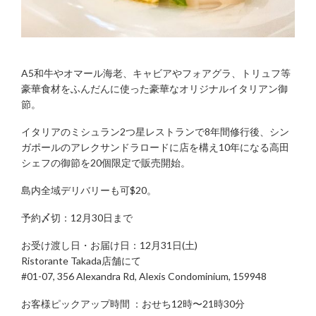
す。
A5和牛やオマール海老、キャビアやフォアグラ、トリュフ等
豪華食材をふんだんに使った豪華なオリジナルイタリアン御
節。
イタリアのミシュラン2つ星レストランで8年間修行後、シン
ガポールのアレクサンドラロードに店を構え10年になる高田
シェフの御節を20個限定で販売開始。
島内全域デリバリーも可$20。
予約〆切：12月30日まで
お受け渡し日・お届け日：12月31日(土)
Ristorante Takada店舗にて
#01-07, 356 Alexandra Rd, Alexis Condominium, 159948
お客様ピックアップ時間 ：おせち12時〜21時30分