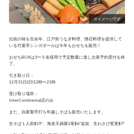
※イメージです
伝統の味を百余年、江戸前うなぎ料理、懐石料理を提供して
いる竹葉亭シンガポールは今年もおせちを販売！
おせちBOXは3〜５名様用で予定数量に達し次第予約受付を終
了。
引き取り日：
12月31日(日)12時〜21時
受け取り場所：
InterContinental店のみ
また、自家製手打ち年越しそばも販売いたします。
生そば１人前$19⁺、海老天婦羅1尾$6⁺追加、生わさび変更$7⁺