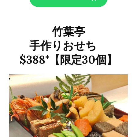
竹葉亭
手作りおせち
$388⁺【限定30個】