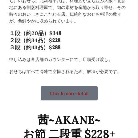
ち）のおせち。北新地平八は、料理店が立ち並ぶ大阪・北新
地にある割烹料理屋で、旬の素材を産地から取り寄せ、その
時々のおいしさにこだわる店。伝統的なおせち料理の数々
が、色鮮やかに収められています。
１段（約20品）$𝟏4𝟖
２段（約34品）$𝟐𝟐𝟖
３段（約43品）$𝟐𝟖𝟖
申し込みは各店舗のカウンターにて、店頭受け渡し。
おせちはすべて冷凍で空輸されるため、解凍が必要です。
Check more detail
茜~AKANE~
お節 二段重 $228+