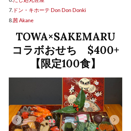
ドン・キホーテ Don Don Donki
茜 Akane
TOWA×SAKEMARU
コラボおせち $400+
【限定100食】