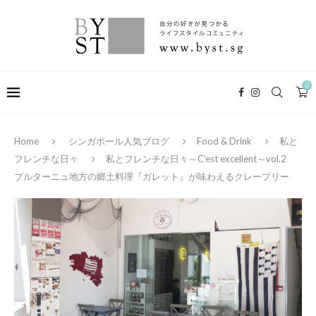
0
Home
シンガポール人気ブログ
Food & Drink
私と
フレンチな日々
私とフレンチな日々～C’est excellent～vol.2
ブルターニュ地方の郷土料理『ガレット』が味わえるクレープリー