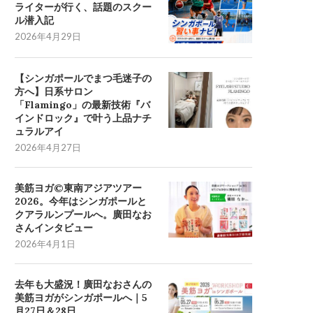
ライターが行く、話題のスクー
ル潜入記
2026年4月29日
【シンガポールでまつ毛迷子の
方へ】日系サロン
「Flamingo」の最新技術『バ
インドロック』で叶う上品ナチ
ュラルアイ
2026年4月27日
美筋ヨガ©東南アジアツアー
2026。今年はシンガポールと
クアラルンプールへ。廣田なお
さんインタビュー
2026年4月1日
去年も大盛況！廣田なおさんの
美筋ヨガがシンガポールへ｜5
月27日＆28日