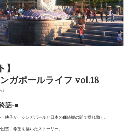
ト】
ガポールライフ vol.18
ws
終話-
■
公・映子が、シンガポールと日本の価値観の間で揺れ動く。
や困惑、希望を描いたストーリー。