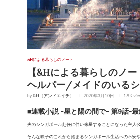
&Hによる暮らしのノート
【&Hによる暮らしのノー
ヘルパー/メイドのいるシン
by
&H［アンドエイチ］
2020年3月10日
1.9K
vie
■連載小説 -星と陽の間で-
第9話-最
夫のシンガポール赴任に伴い来星することになった主人
そんな映子のこれから始まるシンガポール生活への不安