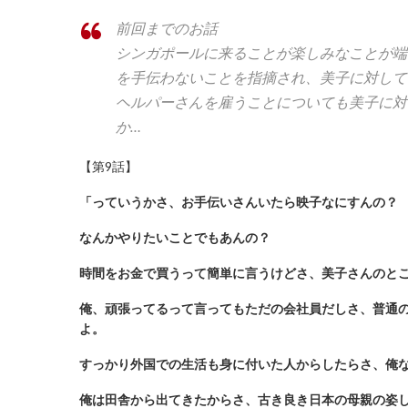
前回までのお話
シンガポールに来ることが楽しみなことが端
を手伝わないことを指摘され、美子に対して
ヘルパーさんを雇うことについても美子に対
か…
【第9話】
「っていうかさ、お手伝いさんいたら映子なにすんの？
なんかやりたいことでもあんの？
時間をお金で買うって簡単に言うけどさ、美子さんのと
俺、頑張ってるって言ってもただの会社員だしさ、普通
よ。
すっかり外国での生活も身に付いた人からしたらさ、俺な
俺は田舎から出てきたからさ、古き良き日本の母親の姿