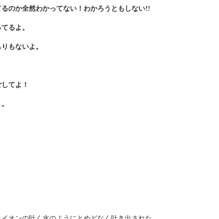
るのか全然わかってない！わかろうともしない!!
ってるよ。
もりもないよ。
ごしてよ！
よ。
。
ライオンの吐く水のようにとめどなく吐き出された。