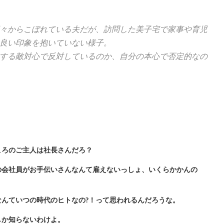
々からこぼれている夫だが、訪問した美子宅で家事や育児
良い印象を抱いていない様子。
する敵対心で反対しているのか、自分の本心で否定的なの
ころのご主人は社長さんだろ？
の会社員がお手伝いさんなんて雇えないっしょ、いくらかかんの
んていつの時代のヒトなの?！って思われるんだろうな。
しか知らないわけよ。