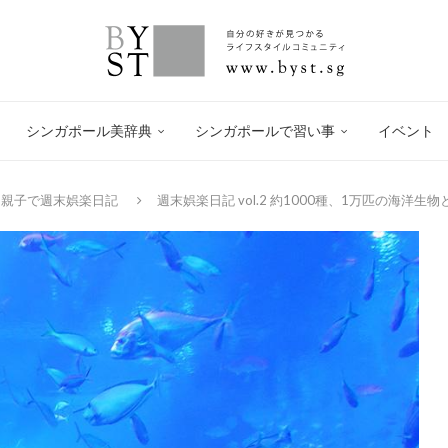
シンガポール美辞典
シンガポールで習い事
イベント
親子で週末娯楽日記
週末娯楽日記 vol.2 約1000種、1万匹の海洋