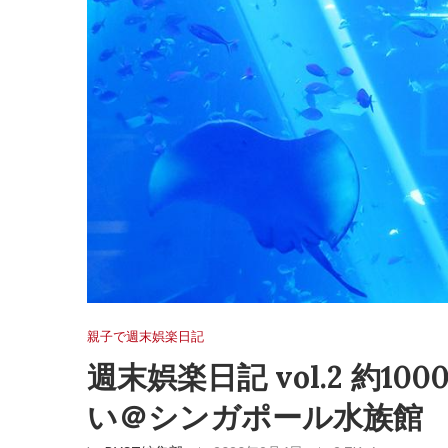
親子で週末娯楽日記
週末娯楽日記 vol.2 約1
い＠シンガポール水族館