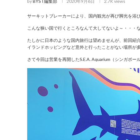
by
BYST編集部
2020年9月6日
2.7K
views
サーキットブレーカーにより、国内観光が再び脚光を浴
こんな狭い国で行くところなんて大してないよ～・・・
たしかに日本のような国内旅行は望めませんが、前回紹
イランドホッピングなど意外と行ったことがない場所が
さて今回は営業を再開したS.E.A. Aquarium（シ