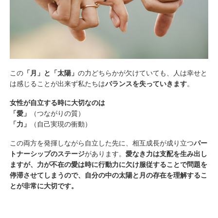
この
「月」と「太陽」
の力どちらかが欠けていても、人は幸せと
は感じることが出来ず私たちは
バランスを失っていきます
。
女性が自立する時に大切なのは
「愛」
（つながりの質）
「力」
（自己実現の衝動）
この両方を発揮しながら自立した先に、相互成長が成り立つ
パー
トナーシップのステージ
があります。
愛なき力は支配を生み出し
ますが、力が不在の愛は時に行動力に欠け服従することで問題を
停滞させてしまうので、自分の中の太陽と月の存在を理解するこ
とが非常に大切です。