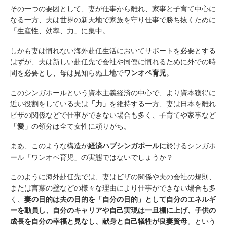
その一つの要因として、妻が仕事から離れ、家事と子育て中心に
なる一方、夫は世界の新天地で家族を守り仕事で勝ち抜くために
「生産性、効率、力」に集中。
しかも妻は慣れない海外赴任生活においてサポートを必要とする
はずが、夫は新しい赴任先で会社や同僚に慣れるために外での時
間を必要とし、母は見知らぬ土地で
ワンオペ育児
。
このシンガポールという資本主義経済の中心で、より資本獲得に
近い役割をしている夫は
「力」
を維持する一方、妻は日本を離れ
ビザの関係などで仕事ができない場合も多く、子育てや家事など
「愛
」
の領分は全て女性に頼りがち。
まあ、このような構造が
経済ハブシンガポールに
於けるシンガポ
ール「ワンオペ育児」の実態ではないでしょうか？
このように海外赴任先では、妻はビザの関係や夫の会社の規則、
または言葉の壁などの様々な理由により仕事ができない場合も多
く、
妻の目的は夫の目的を「自分の目的」として自分のエネルギ
ーを動員し、自分のキャリアや自己実現は一旦棚に上げ、子供の
成長を自分の幸福と見なし、献身と自己犠牲が良妻賢母
。という