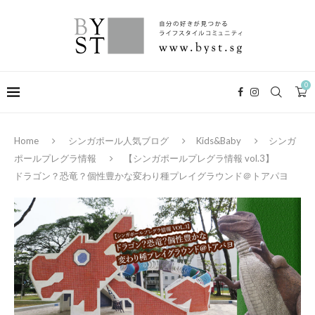
0
Home
シンガポール人気ブログ
Kids&Baby
シンガ
ポールプレグラ情報
【シンガポールプレグラ情報 vol.3】
ドラゴン？恐竜？個性豊かな変わり種プレイグラウンド＠トアパヨ