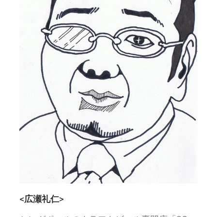
<広瀬礼仁>