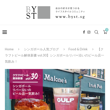
0
Home
シンガポール人気ブログ
Food & Drink
【ク
ラフトビール解体新書 vol.30】シンガポールリバー沿いのビール店一
気飲み！